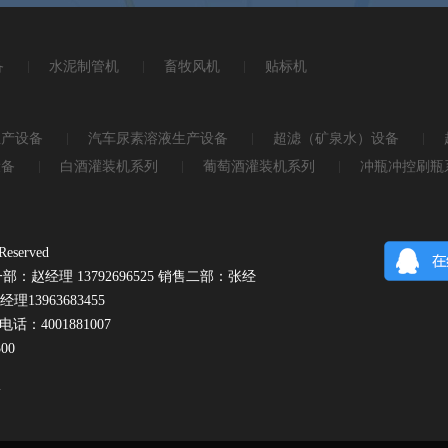
备
水泥制管机
畜牧风机
贴标机
生产设备
汽车尿素溶液生产设备
超滤（矿泉水）设备
设备
白酒灌装机系列
葡萄酒灌装机系列
冲瓶冲控刷瓶
served
：赵经理 13792696525 销售二部：张经
理13963683455
电话：4001881007
00
号