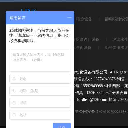
LINK
请您留言
磁选机
皮带秤
喷涂设备
静电喷涂设
感谢您的关注，当前客服人员不在
KEYWORD
线，请填写一下您的信息，我们会
桶装水设备
纯净水（反渗透）设备
玻璃水
尽快和您联系。
无负压供水设备
杀菌净化设备
食品饮用水
打码机喷码机系列
Copyright © 2016,青州市路得自动化设备有限公司, All Rights Re
地址：青州市邵庄高庙工业园 销售热线：13774940678 销售一部
理13953635432 销售三部：于经理 13562649988 销售四部：庞经
电话：0536-3842997 3842967 传真：0536-3842967 全国咨询
网址：www.ldzdhsb.com Email：ldzdhsb@126.com 邮编：2625
鲁公网安备 37078102000532
提交