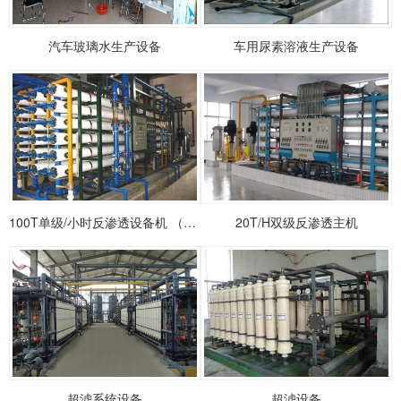
汽车玻璃水生产设备
车用尿素溶液生产设备
100T单级/小时反渗透设备机 （标配）
20T/H双级反渗透主机
超滤系统设备
超滤设备