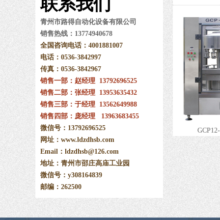
联系
我们
青州市路得自动化设备有限公司
销售热线：13774940678
全国咨询电话：4001881007
电话：0536-3842997
传真：0536
-
3842967
销售一部：赵经理 13792696525
销售二部：张经理 13953635432
销售三部：于经理
13562649988
销售四部：庞经理
13963683455
微信号：13792696525
GCP16-12-1型冲瓶灌装打塞三联机
GCP12-
网址：www.ldzdhsb.com
Email：ldzdhsb@126.com
地址：青州市邵庄高庙工业园
微信号：y308164839
邮编：262500