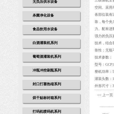
三联体机主
无负压供水设备
空间。采用
各部位装有
杀菌净化设备
靠，每个夹
力。配有进
食品饮用水设备
强力的负压
白酒灌装机系列
技术，结合
靠性；无瓶
葡萄酒灌装机系列
技术参数：
型号：GCP1
冲瓶冲控刷瓶系列
整机功率：5
灌装头数：1
封口打塞热缩系列
外形尺寸：32
<< 上一页
烘干贴标封箱系列
打码机喷码机系列