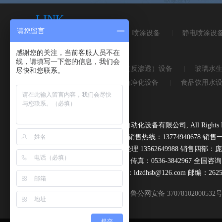
LINK
请您留言
磁选机
皮带秤
喷涂设备
静电喷涂设
感谢您的关注，当前客服人员不在
KEYWORD
线，请填写一下您的信息，我们会
桶装水设备
纯净水（反渗透）设备
玻璃水
尽快和您联系。
无负压供水设备
杀菌净化设备
食品饮用水
打码机喷码机系列
Copyright © 2016,青州市路得自动化设备有限公司, All Rights Re
地址：青州市邵庄高庙工业园 销售热线：13774940678 销售一部
理13953635432 销售三部：于经理 13562649988 销售四部：庞经
电话：0536-3842997 3842967 传真：0536-3842967 全国咨询
网址：www.ldzdhsb.com Email：ldzdhsb@126.com 邮编：2625
鲁公网安备 37078102000532
提交