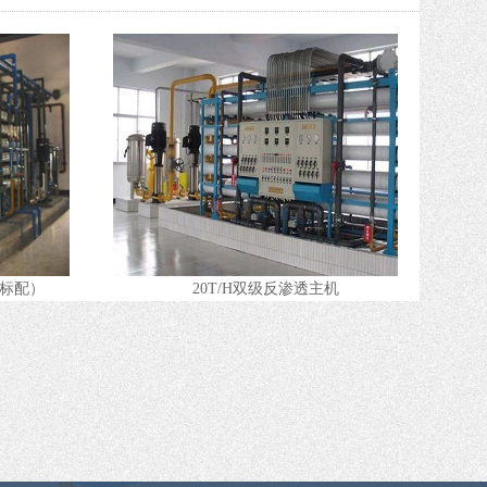
）
20T/H双级反渗透主机