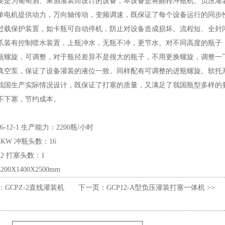
要是为葡萄酒、果酒灌装而设计的设备，本设备是将翻转冲瓶机、负压灌
单电机提供动力，万向轴传动，变频调速，既保证了每个设备运行的同步
过载保护装置，如卡瓶可自动停机，防止对设备造成损坏。流程短、全封
爪装有控制喷水装置，上瓶冲水，无瓶不冲，更节水。对不同高度的瓶子
瓶螺旋，可调整，对于瓶径差异不是很大的瓶子，不用更换螺旋，调整一
真空泵，保证了设备灌装的液位一致。同样配有可调整的进瓶螺旋。软托
我国生产实际情况设计，既保证了打塞的质量，又满足了我国瓶型多样的
不下塞，节约成本。
6-12-1 生产能力：2200瓶/小时
KW 冲瓶头数：16
2 打塞头数：1
00X1400X2500mm
：
GCPZ-2直线灌装机
下一页：
GCP12-A型负压灌装打塞一体机
>>