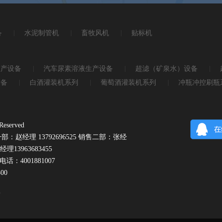
备
水泥制管机
畜牧风机
贴标机
生产设备
汽车尿素溶液生产设备
超滤（矿泉水）设备
设备
白酒灌装机系列
葡萄酒灌装机系列
冲瓶冲控刷瓶
served
：赵经理 13792696525 销售二部：张经
理13963683455
电话：4001881007
00
号