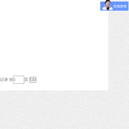
条记录 转
页