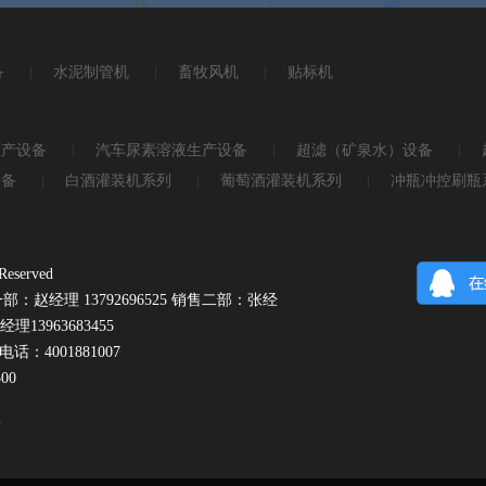
备
水泥制管机
畜牧风机
贴标机
生产设备
汽车尿素溶液生产设备
超滤（矿泉水）设备
设备
白酒灌装机系列
葡萄酒灌装机系列
冲瓶冲控刷瓶
served
：赵经理 13792696525 销售二部：张经
理13963683455
电话：4001881007
00
号