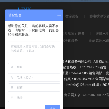
LINK
请您留言
磁选机
皮带秤
喷涂设备
静电喷涂设
感谢您的关注，当前客服人员不在
KEYWORD
线，请填写一下您的信息，我们会
桶装水设备
纯净水（反渗透）设备
玻璃水
尽快和您联系。
无负压供水设备
杀菌净化设备
食品饮用水
打码机喷码机系列
Copyright © 2016,青州市路得自动化设备有限公司, All Rights Re
地址：青州市邵庄高庙工业园 销售热线：13774940678 销售一部
理13953635432 销售三部：于经理 13562649988 销售四部：庞经
电话：0536-3842997 3842967 传真：0536-3842967 全国咨询
网址：www.ldzdhsb.com Email：ldzdhsb@126.com 邮编：2625
鲁公网安备 37078102000532
提交