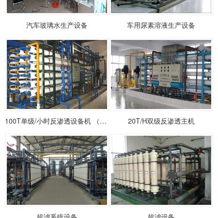
汽车玻璃水生产设备
车用尿素溶液生产设备
100T单级/小时反渗透设备机 （标配）
20T/H双级反渗透主机
超滤系统设备
超滤设备