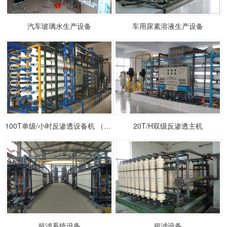
汽车玻璃水生产设备
车用尿素溶液生产设备
100T单级/小时反渗透设备机 （标配）
20T/H双级反渗透主机
超滤系统设备
超滤设备